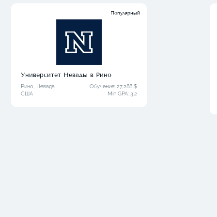
Популярный
Университет Невады в Рино
Рино, Невада
Обучение: 27,288 $
США
Min GPA:
3.2