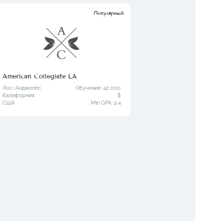
Популярный
American Collegiate LA
Илли
Чика
Лос-Анджелес,
Обучение: 42,000
Калифорния
$
Чикаг
США
Min GPA:
2.4
США