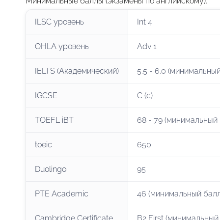
Минимальные баллы (экзамены по английскому)
:
ILSC уровень
Int 4
OHLA уровень
Adv 1
IELTS (Академический)
5.5 - 6.0 (минимальны
IGCSE
C (c)
TOEFL iBT
68 - 79 (минимальный 
toeic
650
Duolingo
95
PTE Academic
46 (минимальный балл
Cambridge Certificate
B2 First (минимальный