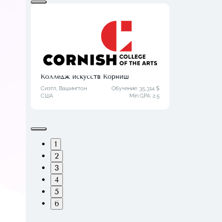
Колледж искусств Корниш
Сиэтл, Вашингтон
Обучение: 35,314 $
США
Min GPA:
2.5
1
2
3
4
5
6