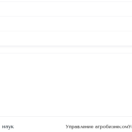
 наук
Управление агробизнесом
У