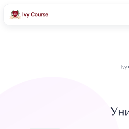
Ivy Course
Ivy
Ун