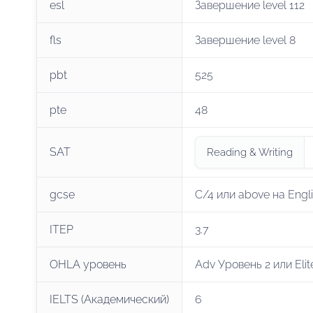
esl
Завершение level 112
fls
Завершение level 8
pbt
525
pte
48
SAT
Reading & Writing
gcse
C/4 или above на Engl
ITEP
3.7
OHLA уровень
Adv Уровень 2 или Elit
IELTS (Академический)
6