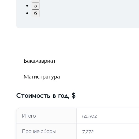
5
6
Бакалавриат
Магистратура
Стоимость в год
,
$
Итого
51,502
Прочие сборы
7,272