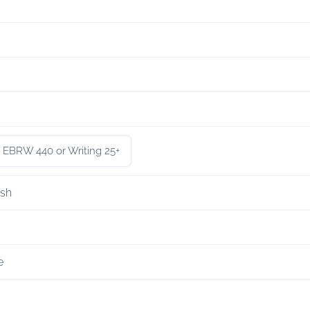
EBRW 440 or Writing 25+
ish
e