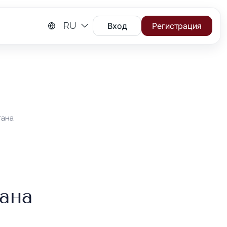
RU
Вход
Регистрация
тана
ана