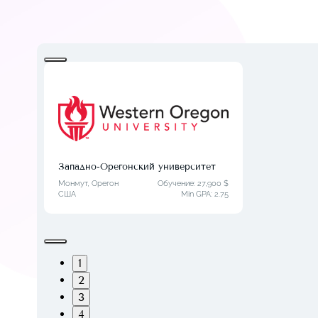
Западно-Орегонский университет
Монмут, Орегон
Обучение: 27,900 $
США
Min GPA:
2.75
1
2
3
4