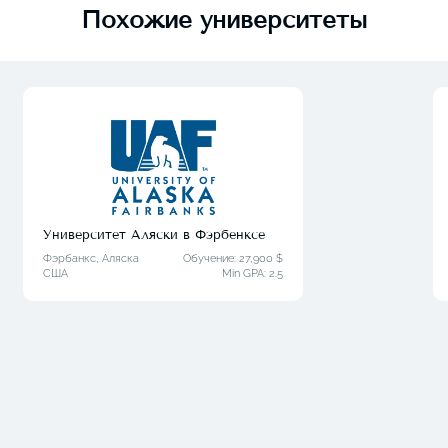
Похожие университеты
Университет Аляски в Фэрбенксе
Фэрбанкс, Аляска
Обучение: 27,900 $
США
Min GPA:
2.5