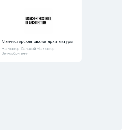
Манчестерская школа архитектуры
Унив
Манчестер, Большой Манчестер
Манче
Великобритания
Велик