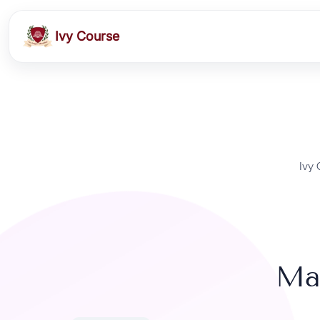
Ivy Course
Ivy
Ма