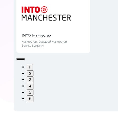
INTO Манчестер
Манчестер, Большой Манчестер
Великобритания
1
2
3
4
5
6