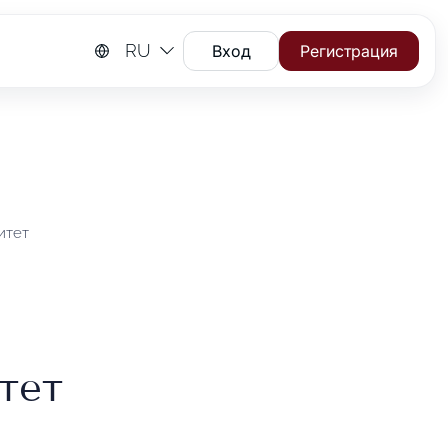
RU
Вход
Регистрация
итет
тет