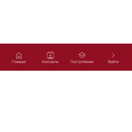
Главная
Контакты
Поступление
Войти
Ivy Course
Подготовка к SAT, IELTS и