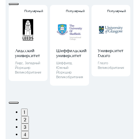
Популярный
Популярный
Популярный
Лидсский
Шеффилдский
Университет
университет
университет
Глазго
Лидс, Западный
Шеффилд,
Глазго
Йоркшир
Южный
Великобритания
Великобритания
Йоркшир
Великобритания
1
2
3
4