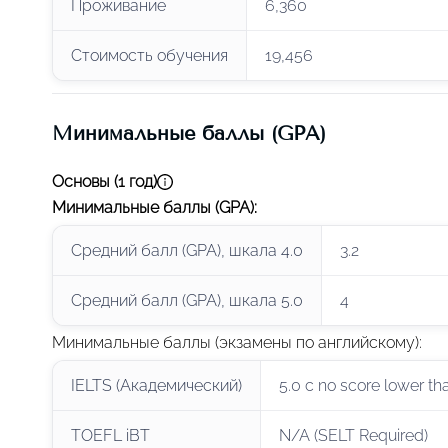
Проживание
6,360
Стоимость обучения
19,456
Минимальные баллы (GPA)
Основы (1 год)
Минимальные баллы (GPA)
:
Средний балл (GPA), шкала 4.0
3.2
Средний балл (GPA), шкала 5.0
4
Минимальные баллы (экзамены по английскому)
:
IELTS (Академический)
5.0 с no score lower th
TOEFL iBT
N/A (SELT Required)