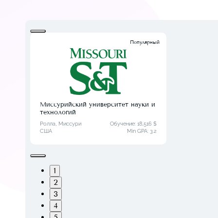
Популярный
Миссурийский университет науки и
технологий
Ролла, Миссури
Обучение: 18,516 $
США
Min GPA:
3.2
1
2
3
4
5