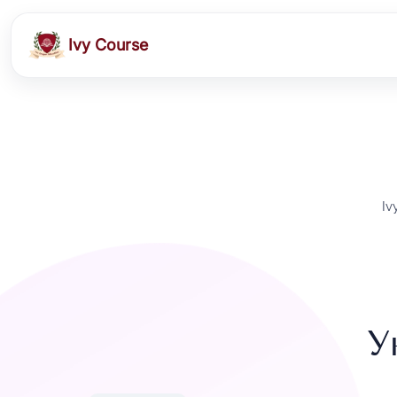
Ivy Course
Iv
У