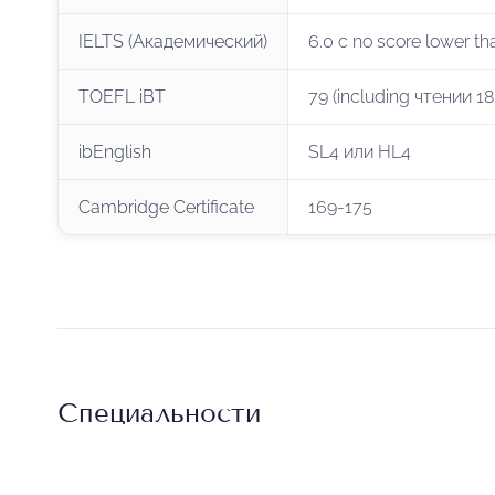
IELTS (Академический)
6.0 с no score lower th
TOEFL iBT
79 (including чтении 1
ibEnglish
SL4 или HL4
Cambridge Certificate
169-175
Специальности