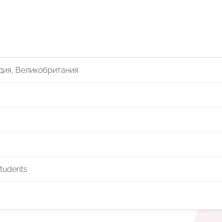
дия, Великобритания
students