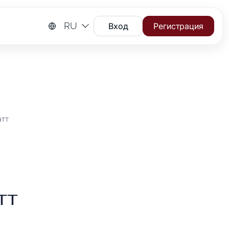
RU
Вход
Регистрация
атт
тт