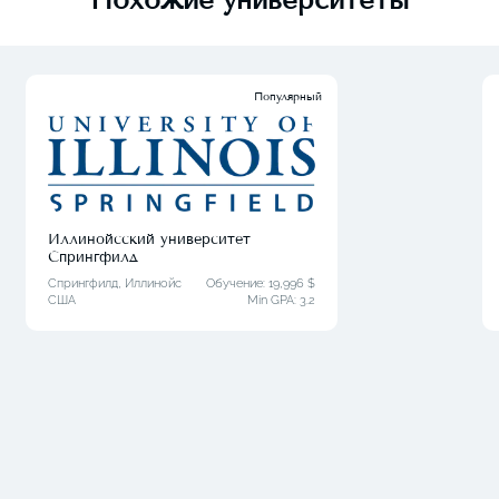
Популярный
Иллинойсский университет
Спрингфилд
Спрингфилд, Иллинойс
Обучение: 19,996 $
США
Min GPA:
3.2