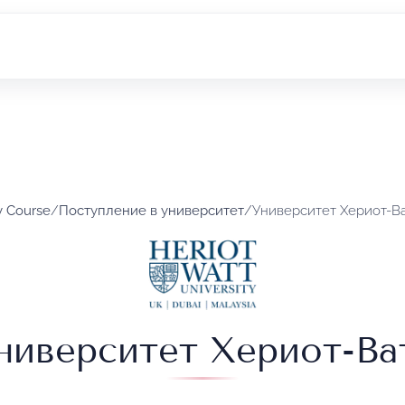
y Course
/
Поступление в университет
/
Университет Хериот-В
ниверситет Хериот-Ва