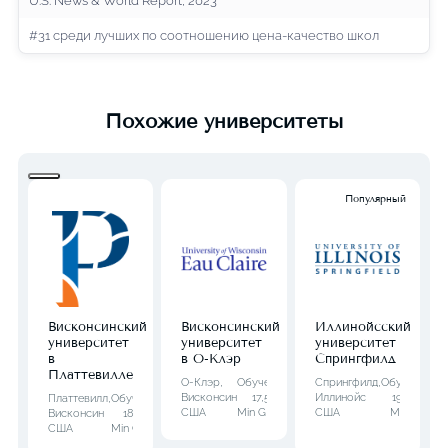
U.S. News & World Report, 2023
#31 среди лучших по соотношению цена-качество школ
Похожие университеты
Популярный
Висконсинский
Висконсинский
Иллинойсский
университет
университет
университет
в
в О-Клэр
Спрингфилд
Платтевилле
О-Клэр,
Обучение:
Спрингфилд,
Обучение:
Висконсин
17,517 $
Иллинойс
19,996 $
Платтевилл,
Обучение:
США
Min GPA:
3
США
Min GPA:
Висконсин
18,344 $
3.2
США
Min GPA:
2