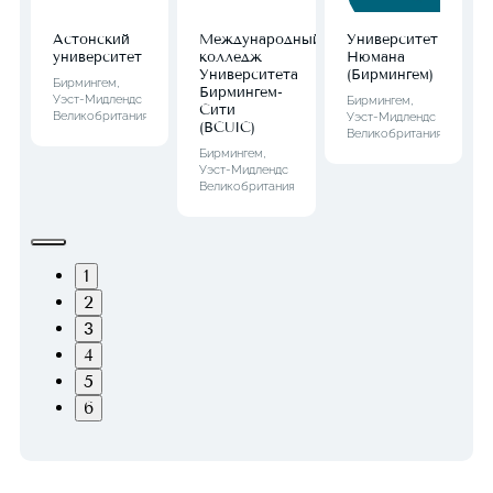
Астонский
Международный
Университет
университет
колледж
Нюмана
Университета
(Бирмингем)
Бирмингем,
Бирмингем-
Уэст-Мидлендс
Бирмингем,
Сити
Великобритания
Уэст-Мидлендс
(BCUIC)
Великобритания
Бирмингем,
Уэст-Мидлендс
Великобритания
1
2
3
4
5
6