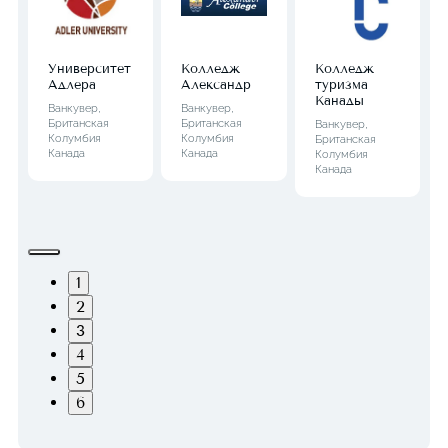
Университет
Колледж
Колледж
Адлера
Александр
туризма
Канады
Ванкувер,
Ванкувер,
Британская
Британская
Ванкувер,
Колумбия
Колумбия
Британская
Канада
Канада
Колумбия
Канада
1
2
3
4
5
6