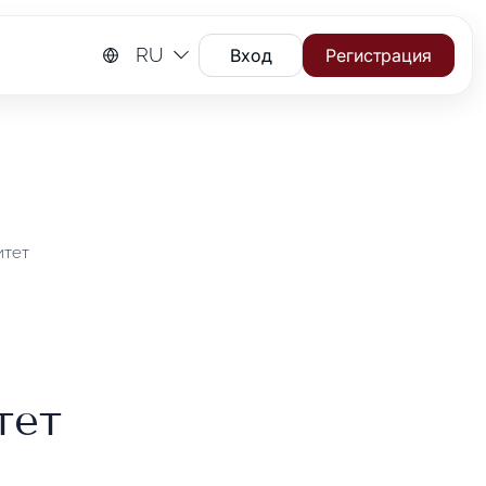
RU
Вход
Регистрация
итет
тет