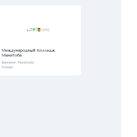
Международный Колледж
Унив
Манитоба
Эдмон
Канад
Виннипег, Манитоба
Канада