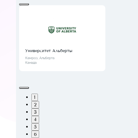
Университет Альберты
Камроз, Альберта
Канада
1
2
3
4
5
6