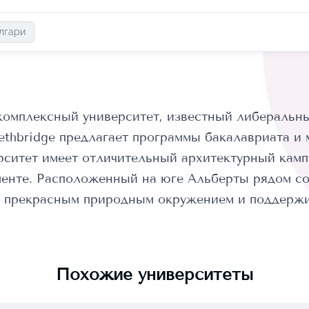
лгари
комплексный университет, известный либеральн
ethbridge предлагает программы бакалавриата и
ситет имеет отличительный архитектурный кампу
менте. Расположенный на юге Альберты рядом со
 с прекрасным природным окружением и поддер
Похожие университеты