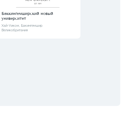
Баккингемширский новый
Kings
университет
Брайт
Велик
Хай-Уиком, Бакингемшир
Великобритания