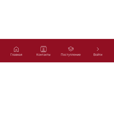
Главная
Контакты
Поступление
Войти
Ivy Course
Подготовка к SAT, IELTS и