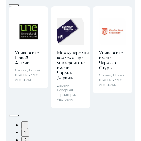
Университет
Международный
Университет
Новой
колледж при
имени
Англии
университете
Чарльза
имени
Стурта
Сидней, Новый
Чарльза
Южный Уэльс
Сидней, Новый
Дарвина
Австралия
Южный Уэльс
Австралия
Дарвин,
Северная
территория
Австралия
1
2
3