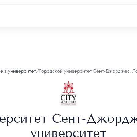
е в университет
/
Городской университет Сент-Джорджес, Л
верситет Сент-Джордж
университет