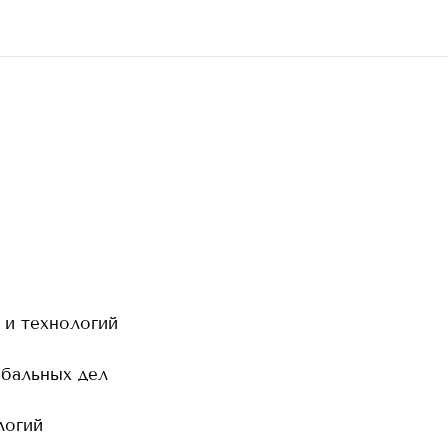
 и технологий
обальных дел
логий