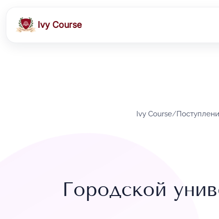
Ivy Course
Ivy Course
/
Поступлени
Городской уни