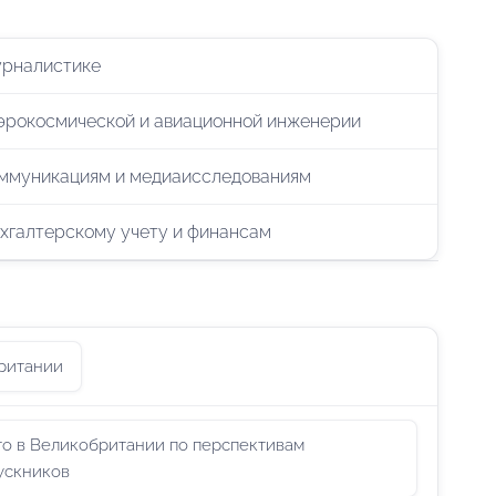
урналистике
аэрокосмической и авиационной инженерии
оммуникациям и медиаисследованиям
ухгалтерскому учету и финансам
британии
то в Великобритании по перспективам
ускников