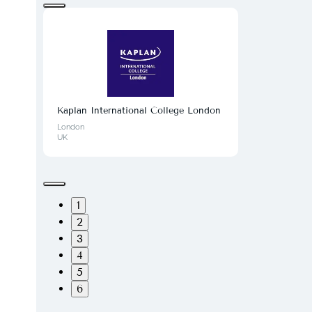
Kaplan International College London
London
UK
1
2
3
4
5
6