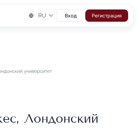
RU
Вход
Регистрация
ондонский университет
ес, Лондонский