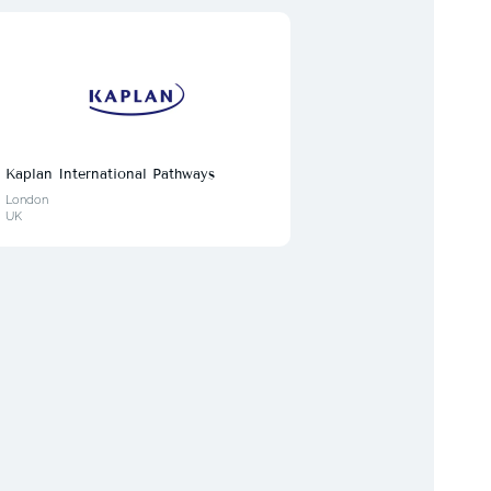
Kaplan International Pathways
TEDI
London
Лондо
UK
Велик