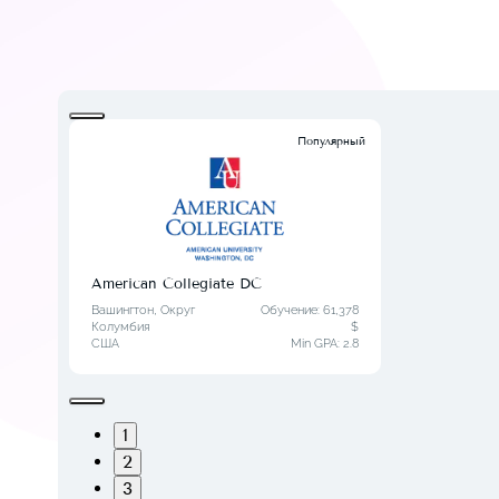
Популярный
American Collegiate DC
Вашингтон, Округ
Обучение: 61,378
Колумбия
$
США
Min GPA:
2.8
1
2
3