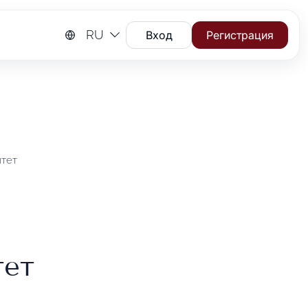
RU
Вход
Регистрация
тет
тет