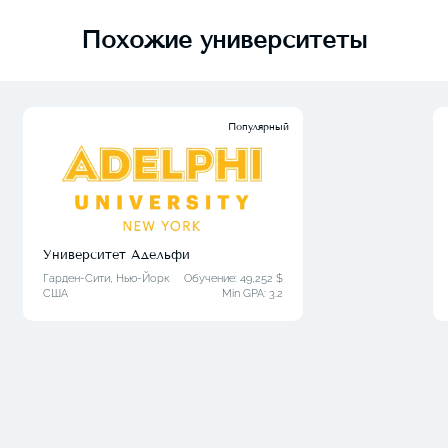
Похожие университеты
Популярный
Университет Адельфи
Гарден-Сити, Нью-Йорк
Обучение: 49,252 $
США
Min GPA:
3.2