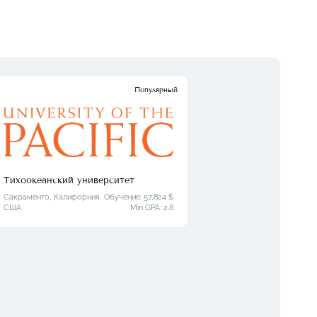
Популярный
Тихоокеанский университет
Унив
Сакраменто, Калифорния
Обучение: 57,824 $
Фэрфи
США
Min GPA:
2.8
США