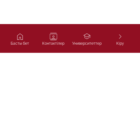
Басты бет
Контактілер
Университеттер
Кіру
Ivy Course
SAT, IELTS және университетке
қабылдауға арналған кешенді
дайындық.
"Ivycourse.kz" ЖШС,
Алматы қ., Бостандық ауданы, Әл-Фараби
даңғылы, 13 үй, 1Б блок, 306 кеңсе
НАВИГАЦИЯ