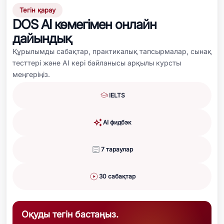
Тегін қарау
DOS AI көмегімен онлайн
дайындық
Құрылымды сабақтар, практикалық тапсырмалар, сынақ
тесттері және AI кері байланысы арқылы курсты
меңгеріңіз.
IELTS
AI фидбэк
7 тараулар
30 сабақтар
Оқуды тегін бастаңыз.