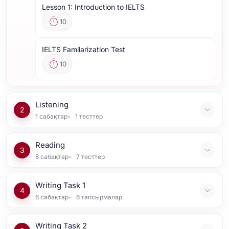
Lesson 1: Introduction to IELTS
10
IELTS Familarization Test
10
Listening
2
1
сабақтар
1
тесттер
Reading
3
8
сабақтар
7
тесттер
Writing Task 1
4
6
сабақтар
6
тапсырмалар
Writing Task 2