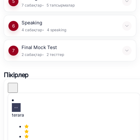
5
7
сабақтар
5
тапсырмалар
Speaking
6
4
сабақтар
4
speaking
Final Mock Test
7
2
сабақтар
2
тесттер
Пікірлер
terara