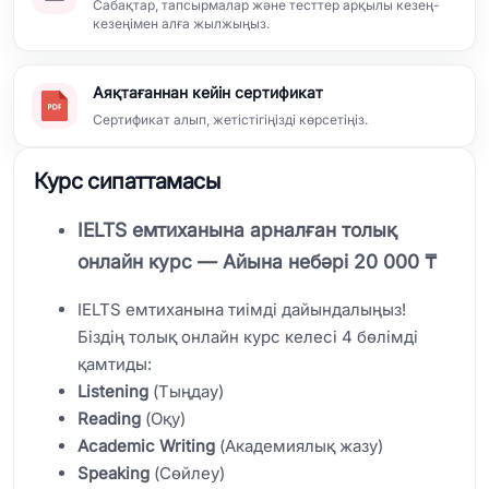
Сабақтар, тапсырмалар және тесттер арқылы кезең-
кезеңімен алға жылжыңыз.
Аяқтағаннан кейін сертификат
Сертификат алып, жетістігіңізді көрсетіңіз.
Курс сипаттамасы
IELTS емтиханына арналған толық
онлайн курс — Айына небәрі 20 000 ₸
IELTS емтиханына тиімді дайындалыңыз!
Біздің толық онлайн курс келесі 4 бөлімді
қамтиды:
Listening
(Тыңдау)
Reading
(Оқу)
Academic Writing
(Академиялық жазу)
Speaking
(Сөйлеу)