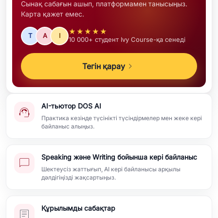
Сынақ сабағын ашып, платформамен танысыңыз.
Карта қажет емес.
★★★★★
T
A
I
10 000+ студент Ivy Course-қа сенеді
Тегін қарау
AI-тьютор DOS AI
Практика кезінде түсінікті түсіндірмелер мен жеке кері
байланыс алыңыз.
Speaking және Writing бойынша кері байланыс
Шектеусіз жаттығып, AI кері байланысы арқылы
дәлдігіңізді жақсартыңыз.
Құрылымды сабақтар