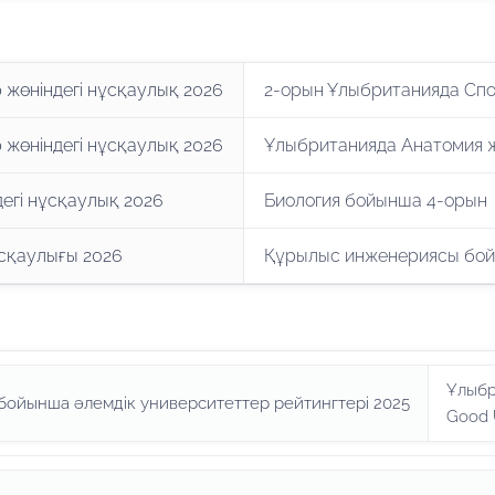
 жөніндегі нұсқаулық 2026
2-орын Ұлыбританияда Сп
 жөніндегі нұсқаулық 2026
Ұлыбританияда Анатомия 
егі нұсқаулық 2026
Биология бойынша 4-орын
сқаулығы 2026
Құрылыс инженериясы бой
Ұлыбр
бойынша әлемдік университеттер рейтингтері 2025
Good U