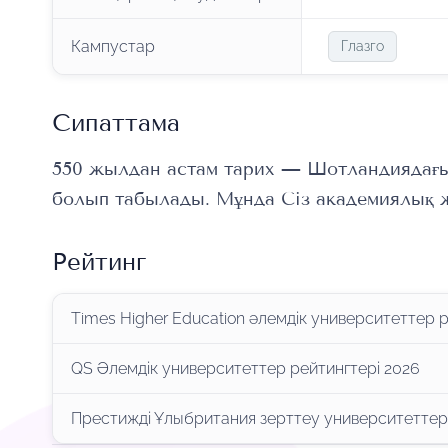
Кампустар
Глазго
Сипаттама
550 жылдан астам тарих — Шотландиядағы U
болып табылады. Мұнда Сіз академиялық же
Рейтинг
Times Higher Education әлемдік университеттер р
QS Әлемдік университеттер рейтингтері 2026
Престижді Ұлыбритания зерттеу университеттер