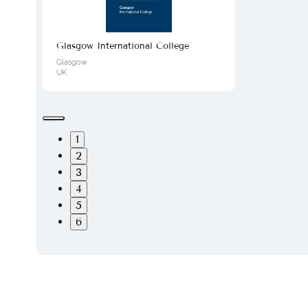
Glasgow International College
Glasgow
UK
1
2
3
4
5
6