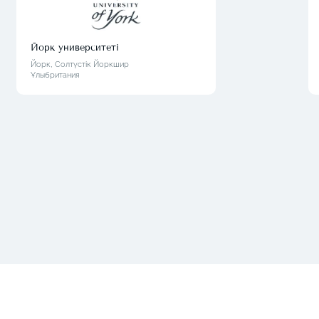
Йорк университеті
Йорк, Солтүстік Йоркшир
Ұлыбритания