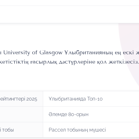
niversity of Glasgow Ұлыбританияның ең ескі жә
тістіктің ғасырлық дәстүрлеріне қол жеткізесіз
ейтингтері 2025
Ұлыбританияда Топ-10
Әлемде 80-орын
і тобы
Рассел тобының мүшесі