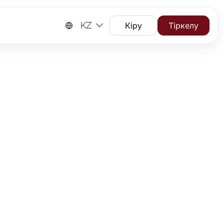
KZ
Кіру
Тіркелу