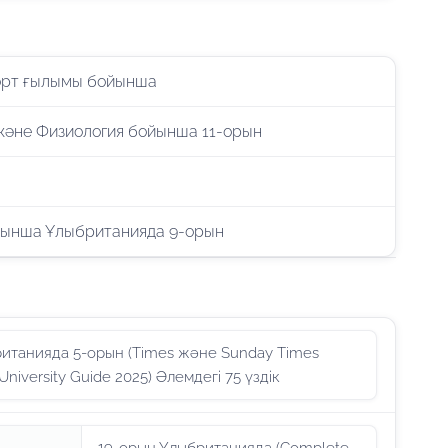
орт ғылымы бойынша
және Физиология бойынша 11-орын
ынша Ұлыбританияда 9-орын
итанияда 5-орын (Times және Sunday Times
niversity Guide 2025) Әлемдегі 75 үздік