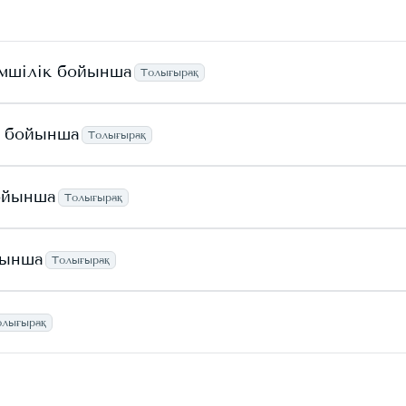
імшілік бойынша
Толығырақ
я бойынша
Толығырақ
ойынша
Толығырақ
йынша
Толығырақ
олығырақ