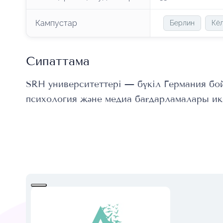
Кампустар
Берлин
Кё
Сипаттама
SRH университеттері — бүкіл Германия бой
психология және медиа бағдарламалары ик