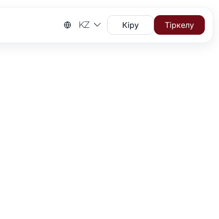
KZ
Кіру
Тіркелу
і