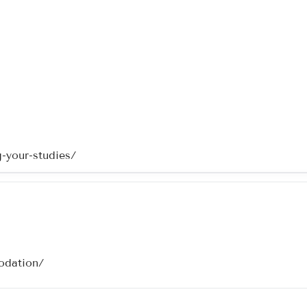
g-your-studies/
odation/