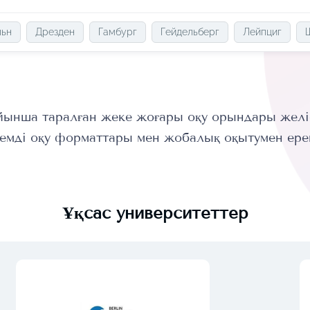
льн
Дрезден
Гамбург
Гейдельберг
Лейпциг
ынша таралған жеке жоғары оқу орындары желісі
емді оқу форматтары мен жобалық оқытумен ере
Ұқсас университеттер