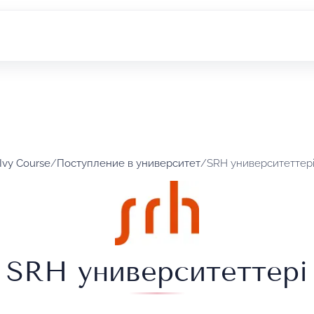
Ivy Course
/
Поступление в университет
/
SRH университеттер
SRH университеттері