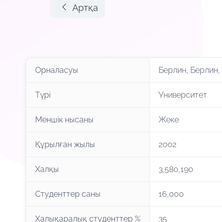
Артқа
Орналасуы
Берлин, Берлин,
Түрі
Университет
Меншік нысаны
Жеке
Құрылған жылы
2002
Халқы
3,580,190
Студенттер саны
16,000
Халықаралық студенттер %
35