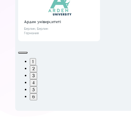
Арден університеті
Берлин, Берлин
Германия
1
2
3
4
5
6