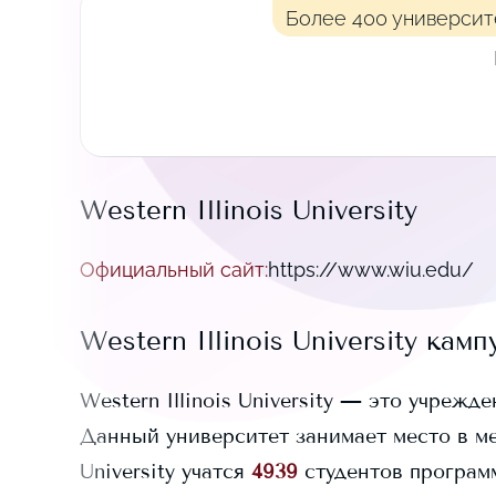
Более 400 университ
Western Illinois University
Официальный сайт
:
https://www.wiu.edu/
Western Illinois University
камп
Western Illinois University
— это учрежде
Данный университет занимает
место в м
University
учатся
4939
студентов программ