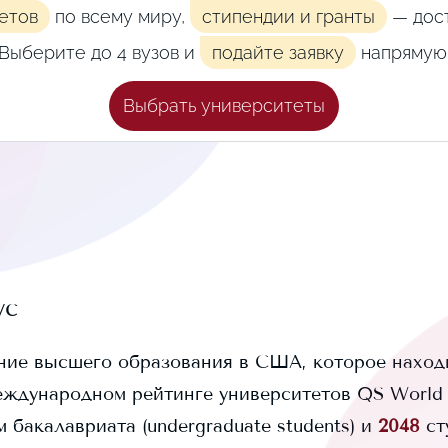
етов
по всему миру,
стипендии и гранты
— дост
Выберите до 4 вузов и
подайте заявку
напрямую
Выбрать университеты
ус
ние высшего образования в США, которое находи
еждународном рейтинге университетов QS World U
 бакалавриата (undergraduate students) и
2048
ст