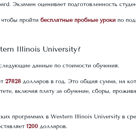
ard. Экзамен оценивает подготовленность студен
 чтобы пройти
бесплатные пробные уроки
по под
ern Illinois University
?
следующие данные по стоимости обучения.
ет
27828
долларов в год. Это общая сумма, на ко
тете, включая плату за обучение, сборы, прожив
ских программах в
Western Illinois University
в сре
оставляет
1200
долларов.