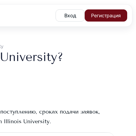
Вход
Регистрация
ty
University?
 поступлению, сроках подачи заявок,
 Illinois University
.