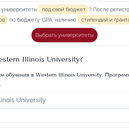
 университеты
под свой бюджет
? После регист
ов
по бюджету, GPA, наличию
стипендий и грант
Выбрать университеты
stern Illinois University
?
мм обучения в
Western Illinois University
. Програм
.
nois University