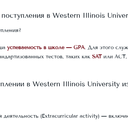
 поступления в
Western Illinois Univer
упления?
ша
успеваемость в школе — GPA
. Для этого служ
андартизованных тестов, таких как
SAT
или ACT,
уплении в
Western Illinois University
из
еятельность (Extracurricular activity) — включ