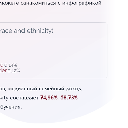
можете ознакомиться с инфографикой
ace and ethnicity)
ve
:
0,14%
der
:
0,12%
ов, медианный семейный доход
sity
составляет
74,96%
.
58,73%
бучения.