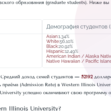
кого образования (graduate students).
Ниже вы 
Демография студентов (r
Asian
:
1,34%
White
:
56,10%
Black
:
20,92%
Hispanic
:
12,49%
American Indian / Alaska Nati
Native Hawaiian / Pacific Islan
Средний доход семей студентов —
52192
доллар
 приёма (Admission Rate) в
Western Illinois Univer
 University
успешно оканчивают свою программу о
n Illinois University
?