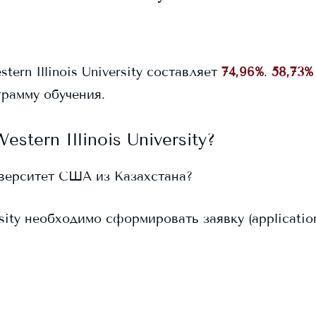
tern Illinois University
составляет
74,96%
.
58,73%
рамму обучения.
estern Illinois University
?
иверситет США из Казахстана?
sity
необходимо сформировать заявку (application)