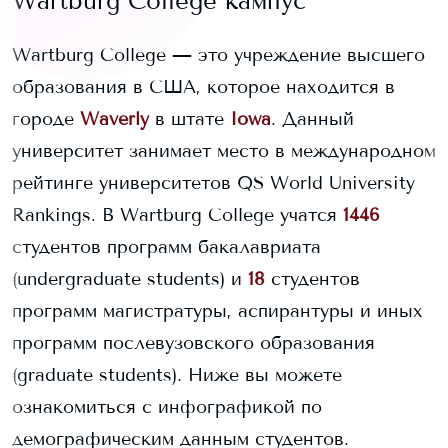
Wartburg College
кампус
Wartburg College
— это учреждение высшего
образования в США, которое находится в
городе
Waverly
в штате
Iowa
. Данный
университет занимает
место в международном
рейтинге университетов QS World University
Rankings.
В
Wartburg College
учатся
1446
студентов программ бакалавриата
(undergraduate students) и
18
студентов
программ магистратуры, аспирантуры и иных
программ послевузовского образования
(graduate students).
Ниже вы можете
ознакомиться с инфографикой по
демографическим данным студентов.