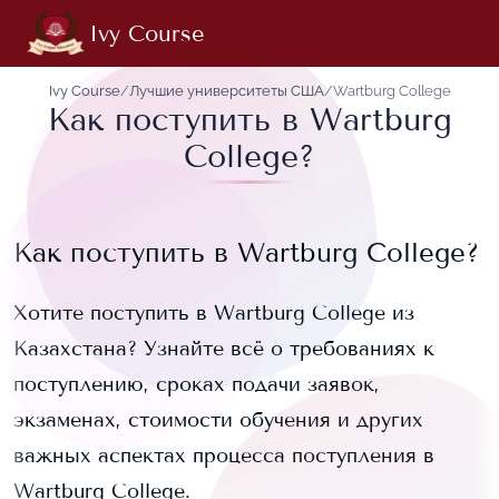
Ivy Course
Ivy Course
/
Лучшие университеты США
/
Wartburg College
Как поступить в Wartburg
College?
Как поступить в
Wartburg College
?
Хотите поступить в
Wartburg College
из
Казахстана? Узнайте всё о требованиях к
поступлению, сроках подачи заявок,
экзаменах, стоимости обучения и других
важных аспектах процесса поступления в
Wartburg College
.