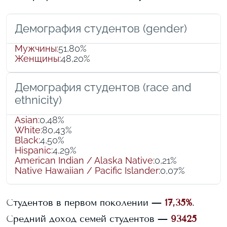
Демография студентов (gender)
Мужчины
:
51,80%
Женщины
:
48,20%
Демография студентов (race and
ethnicity)
Asian
:
0,48%
White
:
80,43%
Black
:
4,50%
Hispanic
:
4,29%
American Indian / Alaska Native
:
0,21%
Native Hawaiian / Pacific Islander
:
0,07%
Студентов в первом поколении —
17,35%
.
Средний доход семей студентов —
93425