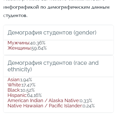
инфографикой по демографическим данным
студентов.
Демография студентов (gender)
Мужчины
:
40,36%
Женщины
:
59,64%
Демография студентов (race and
ethnicity)
Asian
:
1,94%
White
:
17,47%
Black
:
10,52%
Hispanic
:
64,16%
American Indian / Alaska Native
:
0,33%
Native Hawaiian / Pacific Islander
:
0,24%