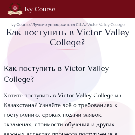
Ivy Course
Ivy Course
/
Лучшие университеты США
/
Victor Valley College
Как поступить в Victor Valley
College?
Как поступить в
Victor Valley
College
?
Хотите поступить в
Victor Valley College
из
Казахстана? Узнайте всё о требованиях к
поступлению, сроках подачи заявок,
экзаменах, стоимости обучения и других
важных аспектах процесса поступления в