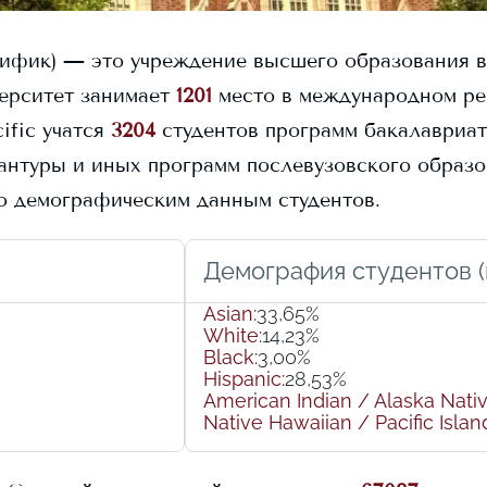
сифик)
— это учреждение высшего образования в
ерситет занимает
1201
место в международном ре
ific
учатся
3204
студентов программ бакалавриата
антуры и иных программ послевузовского образова
о демографическим данным студентов.
Демография студентов (r
Asian
:
33,65%
White
:
14,23%
Black
:
3,00%
Hispanic
:
28,53%
American Indian / Alaska Nati
Native Hawaiian / Pacific Islan