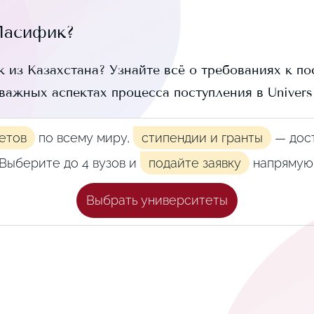
Пасифик
?
к
из Казахстана? Узнайте всё о требованиях к по
 важных аспектах процесса поступления в
Univers
етов
по всему миру,
стипендии и гранты
— дост
Выберите до 4 вузов и
подайте заявку
напрямую
Выбрать университеты