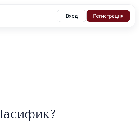
Вход
Регистрация
к
 Пасифик?