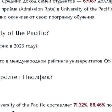
.
Средний доход семей студентов —
67087
долла
 приёма (Admission Rate) в
University of the Pacifi
но оканчивают свою программу обучения.
ty of the Pacific
?
ифик
в 2026 году?
о в международном рейтинге университетов QS Wo
ерситет Пасифик
?
versity of the Pacific
составляет
71,32%
.
88,46%
по