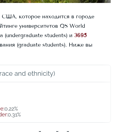
 США, которое находится в городе
йтинге университетов QS World
 (undergraduate students) и
3695
ния (graduate students).
Ниже вы
ace and ethnicity)
ve
:
0,22%
der
:
0,31%