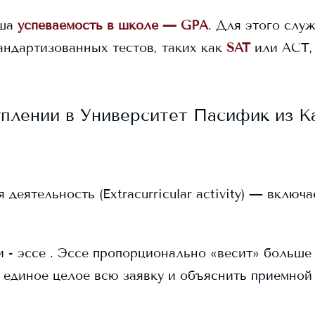
ша
успеваемость в школе — GPA
. Для этого служ
андартизованных тестов, таких как
SAT
или ACT,
уплении в
Университет Пасифик
из К
еятельность (Extracurricular activity) — включ
 - эссе . Эссе пропорционально «весит» больше в
 единое целое всю заявку и объяснить приемной