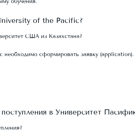
мму обучения.
niversity of the Pacific
?
иверситет США из Казахстана?
ic
необходимо сформировать заявку (application). 
 поступления в
Университет Пасифи
упления?