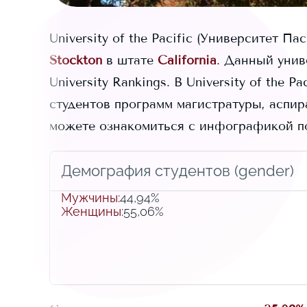
University of the Pacific
(Университет Па
Stockton
в штате
California
. Данный унив
University Rankings.
В
University of the Pac
студентов программ магистратуры, аспир
можете ознакомиться с инфографикой п
Демография студентов (gender)
Мужчины
:
44,94%
Женщины
:
55,06%