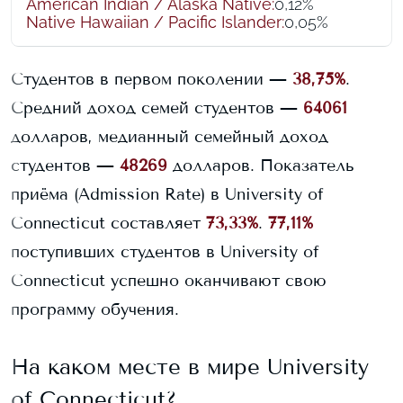
American Indian / Alaska Native
:
0,12%
Native Hawaiian / Pacific Islander
:
0,05%
Студентов в первом поколении —
38,75%
.
Средний доход семей студентов —
64061
долларов, медианный семейный доход
студентов —
48269
долларов.
Показатель
приёма (Admission Rate) в
University of
Connecticut
составляет
73,33%
.
77,11%
поступивших студентов в
University of
Connecticut
успешно оканчивают свою
программу обучения.
На каком месте в мире
University
of Connecticut
?