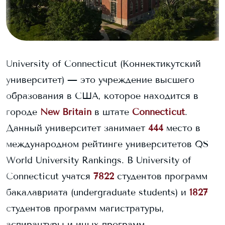
University of Connecticut
(Коннектикутский
университет)
— это учреждение высшего
образования в США, которое находится в
городе
New Britain
в штате
Connecticut
.
Данный университет занимает
444
место в
международном рейтинге университетов QS
World University Rankings.
В
University of
Connecticut
учатся
7822
студентов программ
бакалавриата (undergraduate students) и
1827
студентов программ магистратуры,
аспирантуры и иных программ