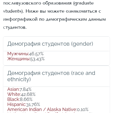
послевузовского образования (graduate
students).
Ниже вы можете ознакомиться с
инфографикой по демографическим данным
студентов.
Демография студентов (gender)
Мужчины
:
46,57%
Женщины
:
53,43%
Демография студентов (race and
ethnicity)
Asian
:
7,84%
White
:
42,68%
Black
:
8,66%
Hispanic
:
31,76%
American Indian / Alaska Native
:
0,10%