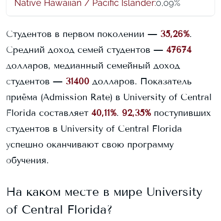
Native Hawaiian / Pacific Islander
:
0,09%
Студентов в первом поколении —
35,26%
.
Средний доход семей студентов —
47674
долларов, медианный семейный доход
студентов —
31400
долларов.
Показатель
приёма (Admission Rate) в
University of Central
Florida
составляет
40,11%
.
92,35%
поступивших
студентов в
University of Central Florida
успешно оканчивают свою программу
обучения.
На каком месте в мире
University
of Central Florida
?