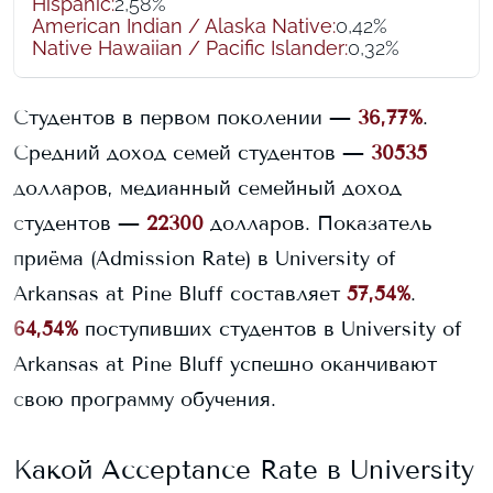
Hispanic
:
2,58%
American Indian / Alaska Native
:
0,42%
Native Hawaiian / Pacific Islander
:
0,32%
Студентов в первом поколении —
36,77%
.
Средний доход семей студентов —
30535
долларов, медианный семейный доход
студентов —
22300
долларов.
Показатель
приёма (Admission Rate) в
University of
Arkansas at Pine Bluff
составляет
57,54%
.
64,54%
поступивших студентов в
University of
Arkansas at Pine Bluff
успешно оканчивают
свою программу обучения.
Какой Acceptance Rate в
University