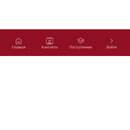
Главная
Контакты
Поступление
Войти
Ivy Course
Подготовка к SAT, IELTS и
поступлению в лучшие университеты