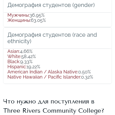
Демография студентов (gender)
Мужчины
:
36,95%
Женщины
:
63,05%
Демография студентов (race and
ethnicity)
Asian
:
4,66%
White
:
58,42%
Black
:
9,33%
Hispanic
:
19,22%
American Indian / Alaska Native
:
0,50%
Native Hawaiian / Pacific Islander
:
0,32%
Что нужно для поступления в
Three Rivers Community College
?