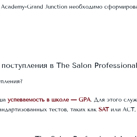
l Academy-Grand Junction
необходимо сформировать 
 поступления в
The Salon Profession
упления?
ша
успеваемость в школе — GPA
. Для этого служ
андартизованных тестов, таких как
SAT
или ACT,