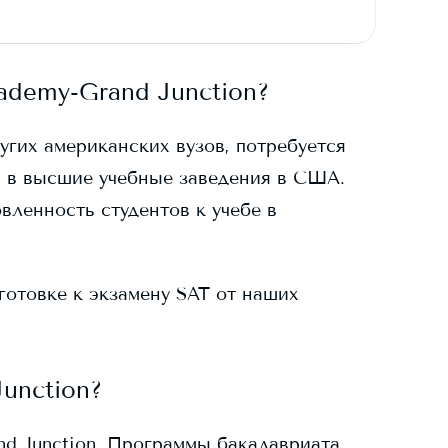
cademy-Grand Junction
?
ругих американских вузов, потребуется
 в высшие учебные заведения в США.
вленность студентов к учебе в
готовке к экзамену SAT от наших
Junction
?
nd Junction
. Программы бакалавриата,