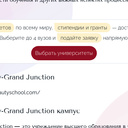
ости обучения и других важных аспектах процесс
етов
по всему миру,
стипендии и гранты
— дост
Выберите до 4 вузов и
подайте заявку
напрямую
Выбрать университеты
y-Grand Junction
eautyschool.com/
y-Grand Junction
кампус
ction
— это учреждение высшего образования в 