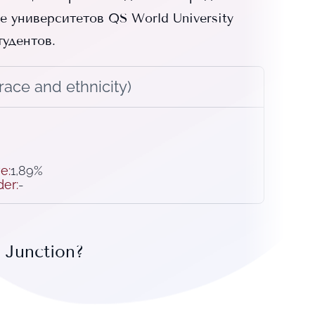
 университетов QS World University
удентов.
ace and ethnicity)
ve
:
1,89%
der
:
-
 Junction
?