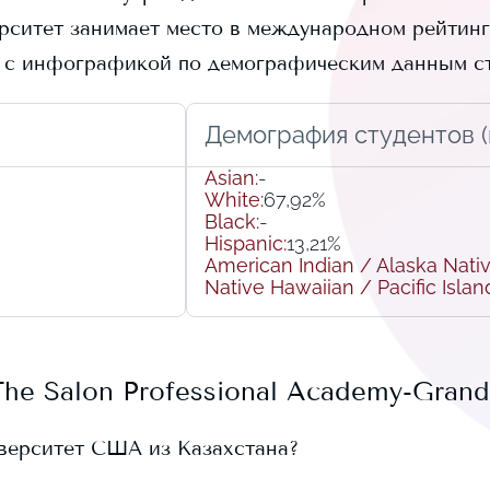
рситет занимает
место в международном рейтинге
 с инфографикой по демографическим данным ст
Демография студентов (r
Asian
:
-
White
:
67,92%
Black
:
-
Hispanic
:
13,21%
American Indian / Alaska Nati
Native Hawaiian / Pacific Islan
The Salon Professional Academy-Grand
иверситет США из Казахстана?