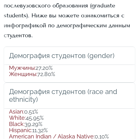
послевузовского образования (graduate
students).
Ниже вы можете ознакомиться с
инфографикой по демографическим данным
студентов.
Демография студентов (gender)
Мужчины
:
27,20%
Женщины
:
72,80%
Демография студентов (race and
ethnicity)
Asian
:
0,51%
White
:
45,95%
Black
:
39,29%
Hispanic
:
11,32%
American Indian / Alaska Native
:
0,10%