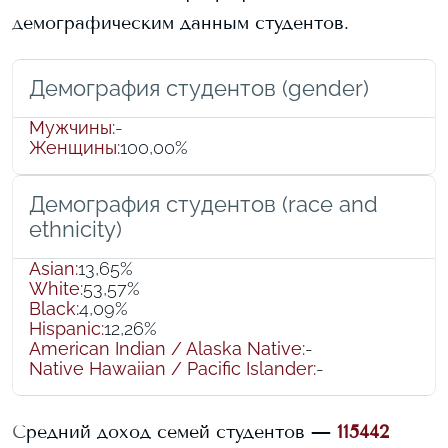
демографическим данным студентов.
Демография студентов (gender)
Мужчины
:
-
Женщины
:
100,00%
Демография студентов (race and
ethnicity)
Asian
:
13,65%
White
:
53,57%
Black
:
4,09%
Hispanic
:
12,26%
American Indian / Alaska Native
:
-
Native Hawaiian / Pacific Islander
:
-
Средний доход семей студентов —
115442