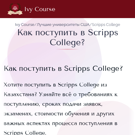
Ivy Course
Ivy Course
/
Лучшие университеты США
/
Scripps College
Как поступить в Scripps
College?
Как поступить в
Scripps College
?
Хотите поступить в
Scripps College
из
Казахстана? Узнайте всё о требованиях к
поступлению, сроках подачи заявок,
экзаменах, стоимости обучения и других
важных аспектах процесса поступления в
Scripps College
.