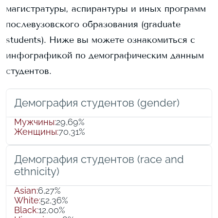
магистратуры, аспирантуры и иных программ
послевузовского образования (graduate
students).
Ниже вы можете ознакомиться с
инфографикой по демографическим данным
студентов.
Демография студентов (gender)
Мужчины
:
29,69%
Женщины
:
70,31%
Демография студентов (race and
ethnicity)
Asian
:
6,27%
White
:
52,36%
Black
:
12,00%