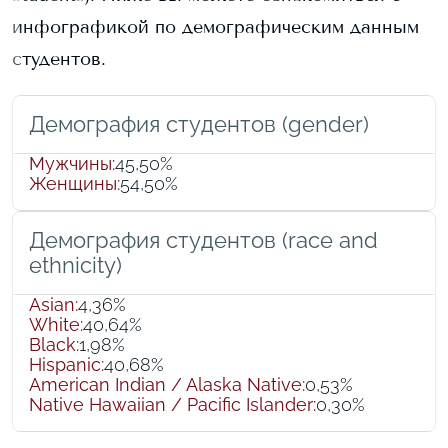
инфографикой по демографическим данным
студентов.
Демография студентов (gender)
Мужчины
:
45,50%
Женщины
:
54,50%
Демография студентов (race and
ethnicity)
Asian
:
4,36%
White
:
40,64%
Black
:
1,98%
Hispanic
:
40,68%
American Indian / Alaska Native
:
0,53%
Native Hawaiian / Pacific Islander
:
0,30%