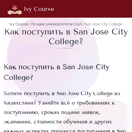
Ivy Course
Ivy Course
/
Лучшие университеты США
/
San Jose City College
Как поступить в San Jose City
College?
Как поступить в
San Jose City
College
?
Хотите поступить в
San Jose City College
из
Казахстана? Узнайте всё о требованиях к
поступлению, сроках подачи заявок,
экзаменах, стоимости обучения и других
важных аспектах процесса поступления в
San