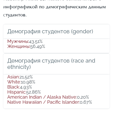
инфографикой по демографическим данным
студентов.
Демография студентов (gender)
Мужчины
:
43,51%
Женщины
:
56,49%
Демография студентов (race and
ethnicity)
Asian
:
21,52%
White
:
10,98%
Black
:
4,93%
Hispanic
:
52,86%
American Indian / Alaska Native
:
0,20%
Native Hawaiian / Pacific Islander
:
0,67%