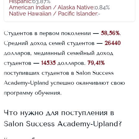
Hispanic
:
63,87%
American Indian / Alaska Native
:
0,84%
Native Hawaiian / Pacific Islander
:
-
Студентов в первом поколении —
58,56%
.
Средний доход семей студентов —
26440
долларов, медианный семейный доход
студентов —
14535
долларов.
79,41%
поступивших студентов в
Salon Success
Academy-Upland
успешно оканчивают свою
программу обучения.
Что нужно для поступления в
Salon Success Academy-Upland
?