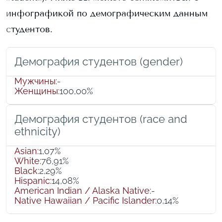
инфографикой по демографическим данным
студентов.
Демография студентов (gender)
Мужчины
:
-
Женщины
:
100,00%
Демография студентов (race and
ethnicity)
Asian
:
1,07%
White
:
76,91%
Black
:
2,29%
Hispanic
:
14,08%
American Indian / Alaska Native
:
-
Native Hawaiian / Pacific Islander
:
0,14%