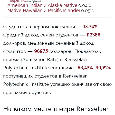
Hispanic
:
10,94%
American Indian / Alaska Native
:
0,04%
Native Hawaiian / Pacific Islander
:
0,05%
Студентов в первом поколении —
13,74%
.
Средний доход семей студентов —
112386
долларов, медианный семейный доход
студентов —
96975
долларов.
Показатель
приёма (Admission Rate) в
Rensselaer
Polytechnic Institute
составляет
63,47%
.
90,72%
поступивших студентов в
Rensselaer
Polytechnic Institute
успешно оканчивают свою
программу обучения.
На каком месте в мире
Rensselaer