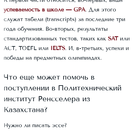
К первой части относится, во-первых, ваша
успеваемость в школе — GPA
. Для этого
служат табели (transcripts) за последние три
года обучения. Во-вторых, результаты
стандартизованных тестов, таких как
SAT
или
ACT, TOEFL или
IELTS
. И, в-третьих, успехи и
победы на предметных олимпиадах.
Что еще может помочь в
поступлении в
Политехнический
институт Ренсселера
из
Казахстана?
Нужно ли писать эссе?