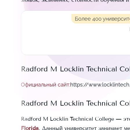
заявок, экзаменах, стоимости обучения 
Более 400 университ
Radford M Locklin Technical Co
Официальный сайт
:
https://www.locklintec
Radford M Locklin Technical Co
Radford M Locklin Technical College
— эт
Florida
. Данный университет занимает
ме