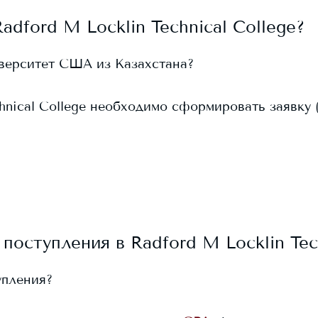
Radford M Locklin Technical College
?
иверситет США из Казахстана?
hnical College
необходимо сформировать заявку (ap
 поступления в
Radford M Locklin Tec
упления?