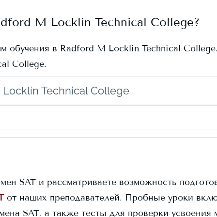
dford M Locklin Technical College
?
мм обучения в
Radford M Locklin Technical College
al College
.
ocklin Technical College
амен SAT и рассматриваете возможность подготов
T
от наших преподавателей. Пробные уроки вклю
амена SAT, а также тесты для проверки усвоения 