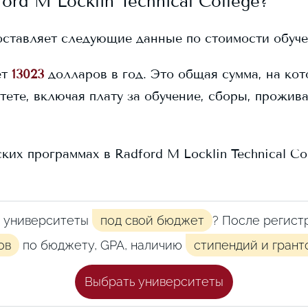
ord M Locklin Technical College
?
ставляет следующие данные по стоимости обуче
ет
13023
долларов в год. Это общая сумма, на ко
тете, включая плату за обучение, сборы, прожив
ских программах в
Radford M Locklin Technical Co
 университеты
под свой бюджет
? После регист
ов
по бюджету, GPA, наличию
стипендий и грант
Выбрать университеты