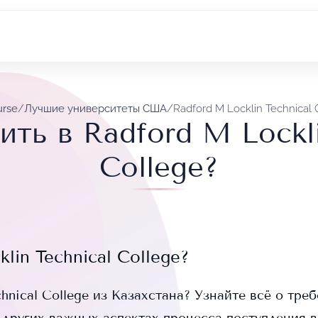
urse
/
Лучшие университеты США
/
Radford M Locklin Technical 
ить в Radford M Lockli
College?
lin Technical College
?
hnical College
из Казахстана? Узнайте всё о треб