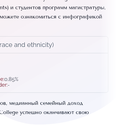
nts) и
студентов программ магистратуры,
можете ознакомиться с инфографикой
ace and ethnicity)
ve
:
0,85%
der
:
-
ов, медианный семейный доход
College
успешно оканчивают свою