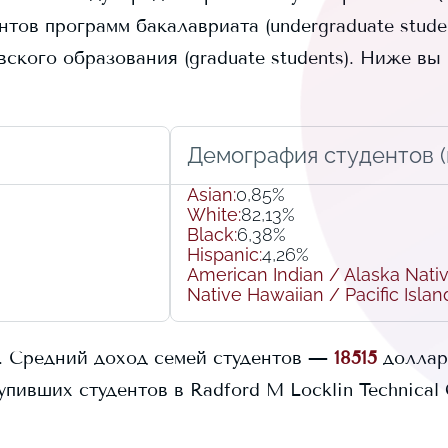
нтов программ бакалавриата (undergraduate stude
кого образования (graduate students).
Ниже вы 
Демография студентов (r
Asian
:
0,85%
White
:
82,13%
Black
:
6,38%
Hispanic
:
4,26%
American Indian / Alaska Nati
Native Hawaiian / Pacific Islan
.
Средний доход семей студентов —
18515
доллар
упивших студентов в
Radford M Locklin Technical 