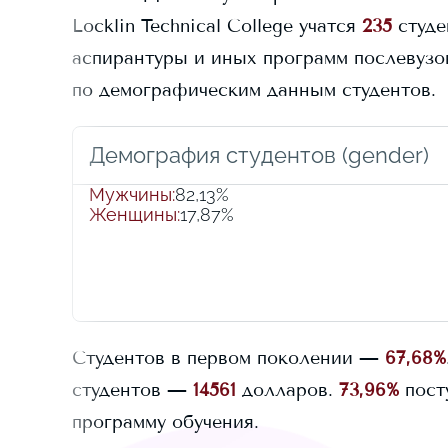
Locklin Technical College
учатся
235
студе
аспирантуры и иных программ послевузовс
по демографическим данным студентов.
Демография студентов (gender)
Мужчины
:
82,13%
Женщины
:
17,87%
Студентов в первом поколении —
67,68%
студентов —
14561
долларов.
73,96%
пост
программу обучения.