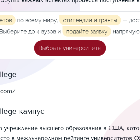
и других важных аспектах процесса поступления 
етов
по всему миру,
стипендии и гранты
— дост
Выберите до 4 вузов и
подайте заявку
напрямую
Выбрать университеты
llege
h.com/
llege
кампус
о учреждение высшего образования в США, котор
сто в международном рейтинге университетов QS 