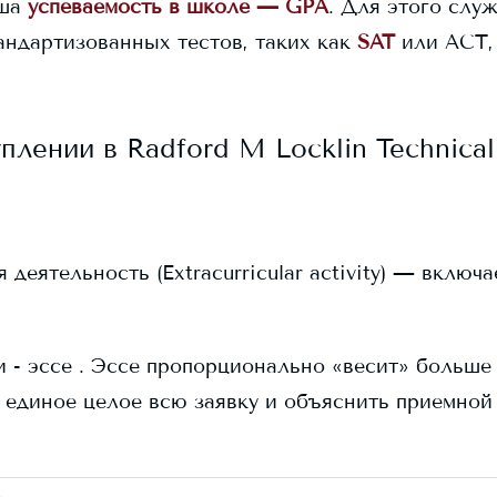
ша
успеваемость в школе — GPA
. Для этого служ
андартизованных тестов, таких как
SAT
или ACT,
уплении в
Radford M Locklin Technical
еятельность (Extracurricular activity) — включ
 - эссе . Эссе пропорционально «весит» больше в
 единое целое всю заявку и объяснить приемной