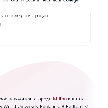
в
Radford M Locklin Technical College
.
уп после регистрации.
!
ое находится в городе
Milton
в штате
World University Rankings.
В
Radford M