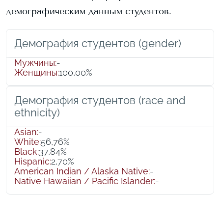
демографическим данным студентов.
Демография студентов (gender)
Мужчины
:
-
Женщины
:
100,00%
Демография студентов (race and
ethnicity)
Asian
:
-
White
:
56,76%
Black
:
37,84%
Hispanic
:
2,70%
American Indian / Alaska Native
:
-
Native Hawaiian / Pacific Islander
:
-