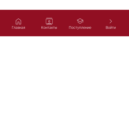
Главная
Контакты
Поступление
Войти
Ivy Course
Подготовка к SAT, IELTS и
поступлению в лучшие университеты
мира.
ТОО «Ivycourse.kz»
г. Алматы, Бостандыкский район, проспект Аль-