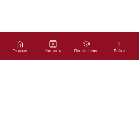
Главная
Контакты
Поступление
Войти
Ivy Course
Подготовка к SAT, IELTS и
поступлению в лучшие университеты