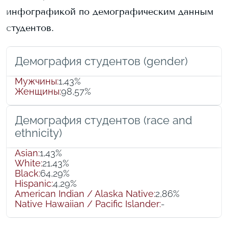
инфографикой по демографическим данным
студентов.
Демография студентов (gender)
Мужчины
:
1,43%
Женщины
:
98,57%
Демография студентов (race and
ethnicity)
Asian
:
1,43%
White
:
21,43%
Black
:
64,29%
Hispanic
:
4,29%
American Indian / Alaska Native
:
2,86%
Native Hawaiian / Pacific Islander
:
-