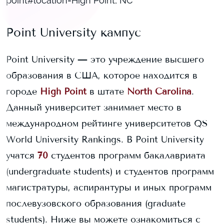
point#location=High Point, NC
Point University
кампус
Point University
— это учреждение высшего
образования в США, которое находится в
городе
High Point
в штате
North Carolina
.
Данный университет занимает
место в
международном рейтинге университетов QS
World University Rankings.
В
Point University
учатся
70
студентов программ бакалавриата
(undergraduate students) и
студентов программ
магистратуры, аспирантуры и иных программ
послевузовского образования (graduate
students).
Ниже вы можете ознакомиться с