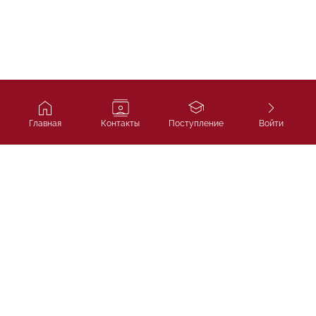
Главная
Контакты
Поступление
Войти
Ivy Course
Подготовка к SAT, IELTS и