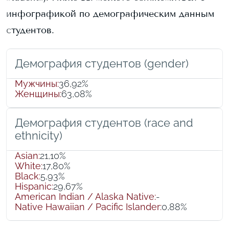
инфографикой по демографическим данным
студентов.
Демография студентов (gender)
Мужчины
:
36,92%
Женщины
:
63,08%
Демография студентов (race and
ethnicity)
Asian
:
21,10%
White
:
17,80%
Black
:
5,93%
Hispanic
:
29,67%
American Indian / Alaska Native
:
-
Native Hawaiian / Pacific Islander
:
0,88%