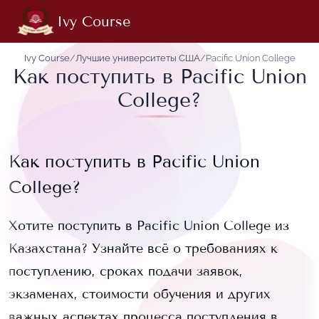
Ivy Course
Ivy Course
/
Лучшие университеты США
/
Pacific Union College
Как поступить в Pacific Union
College?
Как поступить в
Pacific Union
College
?
Хотите поступить в
Pacific Union College
из
Казахстана? Узнайте всё о требованиях к
поступлению, сроках подачи заявок,
экзаменах, стоимости обучения и других
важных аспектах процесса поступления в