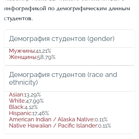
инфографикой по демографическим данным
студентов.
Демография студентов (gender)
Мужчины
:
41,21%
Женщины
:
58,79%
Демография студентов (race and
ethnicity)
Asian
:
13,29%
White
:
47,99%
Black
:
4,12%
Hispanic
:
17,46%
American Indian / Alaska Native
:
0,11%
Native Hawaiian / Pacific Islander
:
0,11%