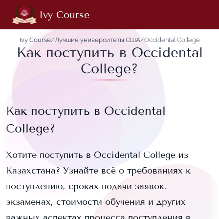
Ivy Course
Ivy Course
/
Лучшие университеты США
/
Occidental College
Как поступить в Occidental
College?
Как поступить в
Occidental
College
?
Хотите поступить в
Occidental College
из
Казахстана? Узнайте всё о требованиях к
поступлению, сроках подачи заявок,
экзаменах, стоимости обучения и других
важных аспектах процесса поступления в