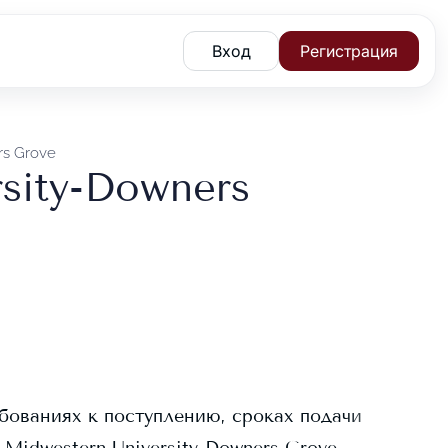
Вход
Регистрация
rs Grove
sity-Downers
ебованиях к поступлению, сроках подачи