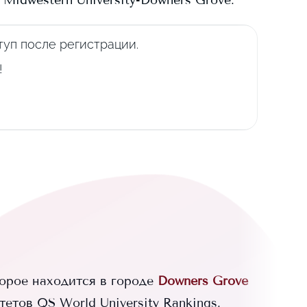
в
Midwestern University-Downers Grove
.
уп после регистрации.
!
орое находится в городе
Downers Grove
етов QS World University Rankings.