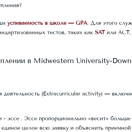
упления?
ша
успеваемость в школе — GPA
. Для этого служ
андартизованных тестов, таких как
SAT
или ACT,
уплении в
Midwestern University-Down
еятельность (Extracurricular activity) — включ
 - эссе . Эссе пропорционально «весит» больше в
 единое целое всю заявку и объяснить приемной