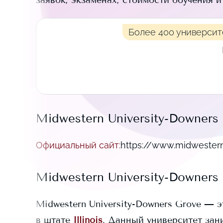
заявок, экзаменах, стоимости обучения 
Более 400 университ
Midwestern University-Downers
Официальный сайт
:
https://www.midwester
Midwestern University-Downers
Midwestern University-Downers Grove
— э
в штате
Illinois
. Данный университет зан