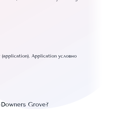
pplication). Application условно
y-Downers Grove
?