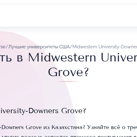
rse
/
Лучшие университеты США
/
Midwestern University-Downe
ть в Midwestern Univer
Grove?
iversity-Downers Grove
?
y-Downers Grove
из Казахстана? Узнайте всё о тр