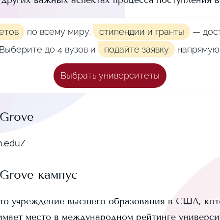
и других важных аспектах процесса поступления 
етов
по всему миру,
стипендии и гранты
— дост
Выберите до 4 вузов и
подайте заявку
напрямую
Выбрать университеты
 Grove
n.edu/
 Grove
кампус
то учреждение высшего образования в США, кот
имает
место в международном рейтинге университ