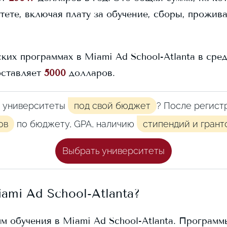
тете, включая плату за обучение, сборы, прожив
ских программах в
Miami Ad School-Atlanta
в сред
оставляет
5000
долларов.
 университеты
под свой бюджет
? После регист
ов
по бюджету, GPA, наличию
стипендий и грант
Выбрать университеты
ami Ad School-Atlanta
?
мм обучения в
Miami Ad School-Atlanta
. Программ