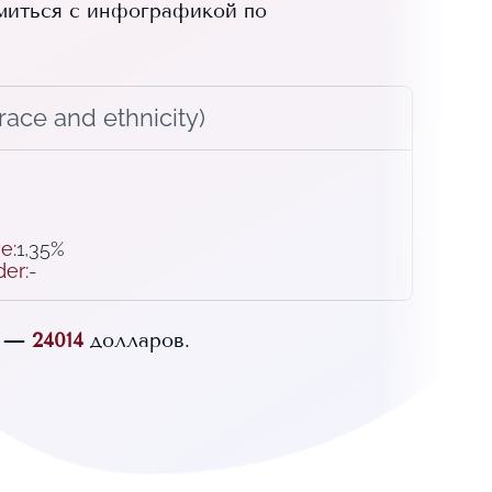
миться с инфографикой по
ace and ethnicity)
ve
:
1,35%
der
:
-
в —
24014
долларов.