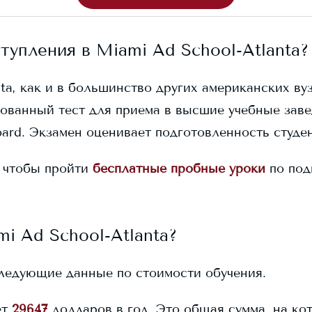
ступления в
Miami Ad School-Atlanta
?
ta
, как и в большинство других американских вуз
ованный тест для приема в высшие учебные заве
ard. Экзамен оценивает подготовленность студен
 чтобы пройти
бесплатные пробные уроки
по под
i Ad School-Atlanta
?
ледующие данные по стоимости обучения.
ет
29647
долларов в год. Это общая сумма, на ко