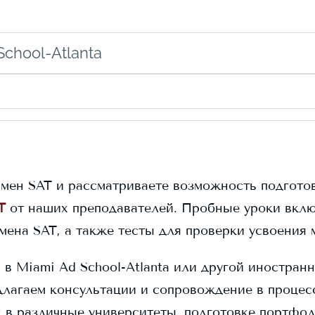
chool-Atlanta
амен SAT и рассматриваете возможность подготов
T
от наших преподавателей. Пробные уроки вклю
амена SAT, а также тесты для проверки усвоения 
я в
Miami Ad School-Atlanta
или другой иностранн
длагаем консультации и сопровождение в процес
к в различные университеты, подготовке портфо