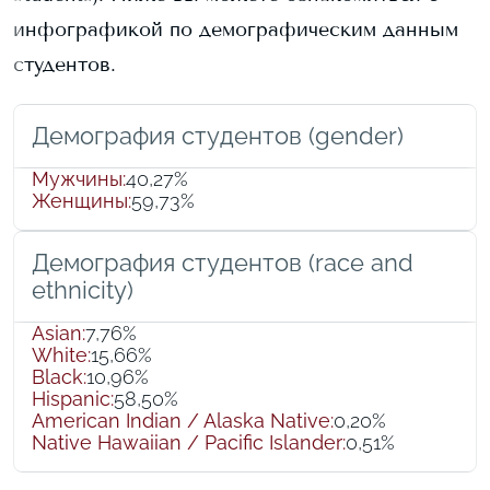
инфографикой по демографическим данным
студентов.
Демография студентов (gender)
Мужчины
:
40,27%
Женщины
:
59,73%
Демография студентов (race and
ethnicity)
Asian
:
7,76%
White
:
15,66%
Black
:
10,96%
Hispanic
:
58,50%
American Indian / Alaska Native
:
0,20%
Native Hawaiian / Pacific Islander
:
0,51%