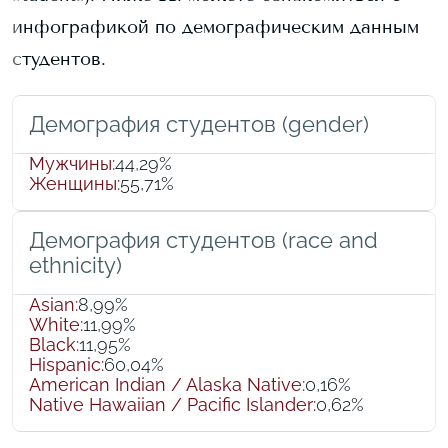
инфографикой по демографическим данным
студентов.
Демография студентов (gender)
Мужчины
:
44,29%
Женщины
:
55,71%
Демография студентов (race and
ethnicity)
Asian
:
8,99%
White
:
11,99%
Black
:
11,95%
Hispanic
:
60,04%
American Indian / Alaska Native
:
0,16%
Native Hawaiian / Pacific Islander
:
0,62%