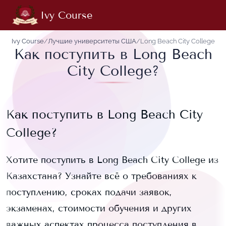
Ivy Course
Ivy Course
/
Лучшие университеты США
/
Long Beach City College
Как поступить в Long Beach
City College?
Как поступить в
Long Beach City
College
?
Хотите поступить в
Long Beach City College
из
Казахстана? Узнайте всё о требованиях к
поступлению, сроках подачи заявок,
экзаменах, стоимости обучения и других
важных аспектах процесса поступления в