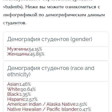
students).
Ниже вы можете ознакомиться с
инфографикой по демографическим данным
студентов.
Демография студентов (gender)
Мужчины
:
54,15%
Женщины
:
45,85%
Демография студентов (race and
ethnicity)
Asian
:
1,46%
White
:
90,64%
Black
:
1,35%
Hispanic
:
2,57%
American Indian / Alaska Native
:
2,51%
Native Hawaiian / Pacific Islander
:
0,47%