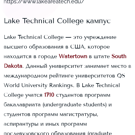
https://www.lakeareatech.edu/
Lake Technical College
кампус
Lake Technical College
— это учреждение
высшего образования в США, которое
находится в городе
Watertown
в штате
South
Dakota
. Данный университет занимает
место в
международном рейтинге университетов QS
World University Rankings.
В
Lake Technical
College
учатся
1710
студентов программ
бакалавриата (undergraduate students) и
студентов программ магистратуры,
аспирантуры и иных программ
послевузовского образования (graduate