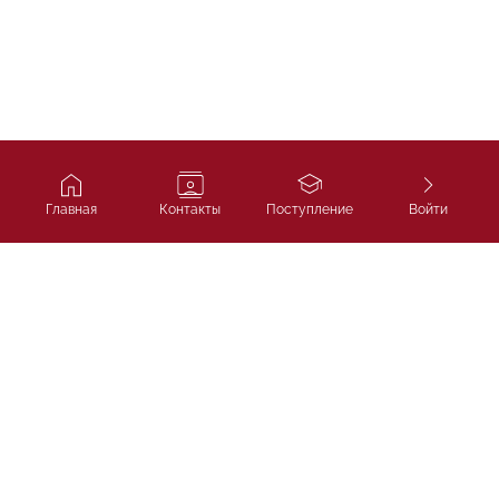
Главная
Контакты
Поступление
Войти
Ivy Course
Подготовка к SAT, IELTS и