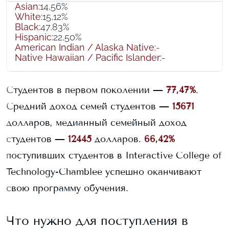
Asian
:
14,56%
White
:
15,12%
Black
:
47,83%
Hispanic
:
22,50%
American Indian / Alaska Native
:
-
Native Hawaiian / Pacific Islander
:
-
Студентов в первом поколении —
77,47%
.
Средний доход семей студентов —
15671
долларов, медианный семейный доход
студентов —
12445
долларов.
66,42%
поступивших студентов в
Interactive College of
Technology-Chamblee
успешно оканчивают
свою программу обучения.
Что нужно для поступления в