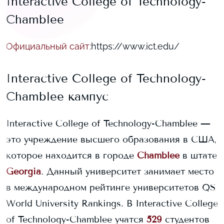
Interactive College of Technology-
Chamblee
Официальный сайт
:
https://www.ict.edu/
Interactive College of Technology-
Chamblee
кампус
Interactive College of Technology-Chamblee
—
это учреждение высшего образования в США,
которое находится в городе
Chamblee
в штате
Georgia
. Данный университет занимает
место
в международном рейтинге университетов QS
World University Rankings.
В
Interactive College
of Technology-Chamblee
учатся
529
студентов