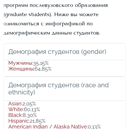
программ послевузовского образования
(graduate students).
Ниже вы можете
ознакомиться с инфографикой по
демографическим данным студентов.
Демография студентов (gender)
Мужчины
:
35,15%
Женщины
:
64,85%
Демография студентов (race and
ethnicity)
Asian
:
2,05%
White
:
60,13%
Black
:
8,30%
Hispanic
:
21,85%
American Indian / Alaska Native
:
0,13%