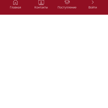
Главная
Контакты
Поступление
Войти
Ivy Course
Подготовка к SAT, IELTS и
поступлению в лучшие университеты
мира.
ТОО «Ivycourse.kz»
г. Алматы, Бостандыкский район, проспект Аль-
Фараби, дом 13, блок 1Б, офис 306
НАВИГАЦИЯ
Главная