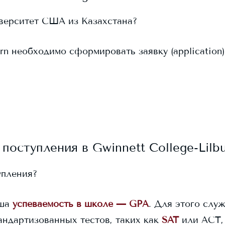
иверситет США из Казахстана?
rn
необходимо сформировать заявку (application).
 поступления в
Gwinnett College-Lilb
упления?
ша
успеваемость в школе — GPA
. Для этого служ
андартизованных тестов, таких как
SAT
или ACT,