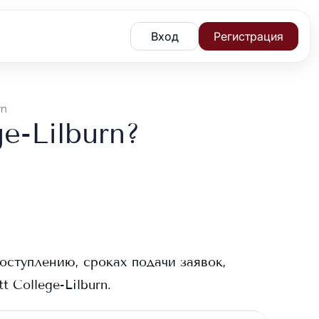
Вход
Регистрация
rn
e-Lilburn?
оступлению, сроках подачи заявок,
t College-Lilburn
.