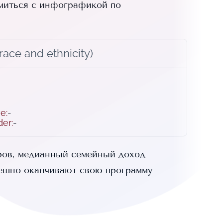
миться с инфографикой по
ace and ethnicity)
ve
:
-
der
:
-
ров, медианный семейный доход
ешно оканчивают свою программу