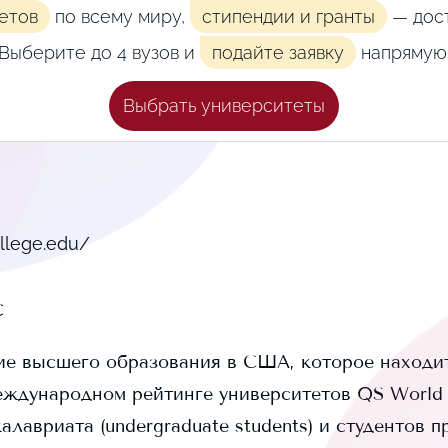
етов
по всему миру,
стипендии и гранты
— дост
Выберите до 4 вузов и
подайте заявку
напрямую
Выбрать университеты
llege.edu/
с
е высшего образования в США, которое находит
еждународном рейтинге университетов QS World U
алавриата (undergraduate students) и
студентов п