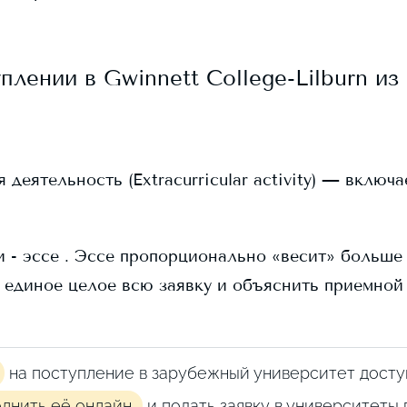
уплении в
Gwinnett College-Lilburn
из 
еятельность (Extracurricular activity) — включ
 - эссе . Эссе пропорционально «весит» больше в
 единое целое всю заявку и объяснить приемной
на поступление в зарубежный университет досту
олнить её онлайн
и подать заявку в университеты