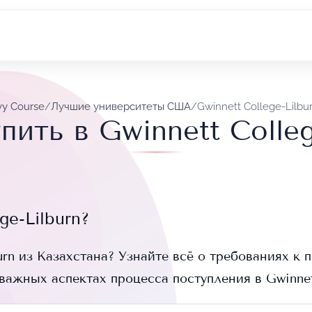
vy Course
/
Лучшие университеты США
/
Gwinnett College-Lilbu
пить в Gwinnett Colleg
ge-Lilburn
?
urn
из Казахстана? Узнайте всё о требованиях к п
 важных аспектах процесса поступления в
Gwinnet