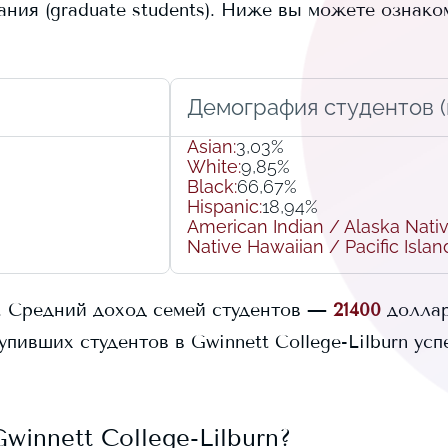
ия (graduate students).
Ниже вы можете ознако
Демография студентов (r
Asian
:
3,03%
White
:
9,85%
Black
:
66,67%
Hispanic
:
18,94%
American Indian / Alaska Nati
Native Hawaiian / Pacific Islan
.
Средний доход семей студентов —
21400
долла
упивших студентов в
Gwinnett College-Lilburn
усп
Gwinnett College-Lilburn
?