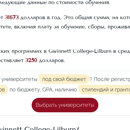
ледующие данные по стоимости обучения.
ет
31673
долларов в год. Это общая сумма, на ко
тете, включая плату за обучение, сборы, прожив
ских программах в
Gwinnett College-Lilburn
в сред
оставляет
3250
долларов.
 университеты
под свой бюджет
? После регист
ов
по бюджету, GPA, наличию
стипендий и грант
Выбрать университеты
innett College-Lilburn
?