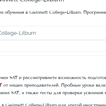
мм обучения в
Gwinnett College-Lilburn
. Программ
ollege-Lilburn
амен SAT и рассматриваете возможность подготов
T
от наших преподавателей. Пробные уроки вклю
амена SAT, а также тесты для проверки усвоения 
я в
Gwinnett College-Lilburn
или другой иностранн