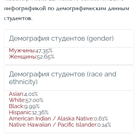
инфографикой по демографическим данным
студентов.
Демография студентов (gender)
Мужчины
:
47,35%
Женщины
:
52,65%
Демография студентов (race and
ethnicity)
Asian
:
4,01%
White
:
57,00%
Black
:
9,99%
Hispanic
:
12,36%
American Indian / Alaska Native
:
0,61%
Native Hawaiian / Pacific Islander
:
0,14%