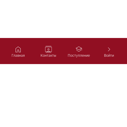
Главная
Контакты
Поступление
Войти
Ivy Course
Подготовка к SAT, IELTS и