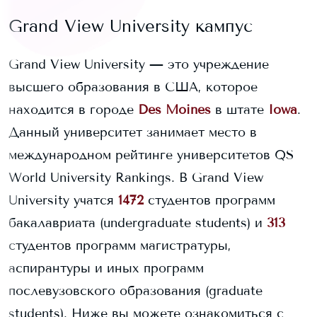
Grand View University
кампус
Grand View University
— это учреждение
высшего образования в США, которое
находится в городе
Des Moines
в штате
Iowa
.
Данный университет занимает
место в
международном рейтинге университетов QS
World University Rankings.
В
Grand View
University
учатся
1472
студентов программ
бакалавриата (undergraduate students) и
313
студентов программ магистратуры,
аспирантуры и иных программ
послевузовского образования (graduate
students).
Ниже вы можете ознакомиться с