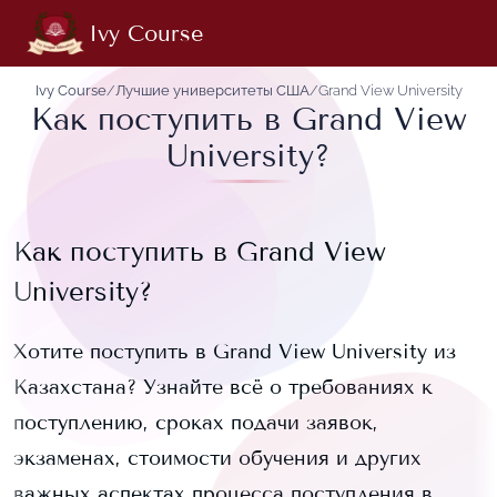
Ivy Course
Ivy Course
/
Лучшие университеты США
/
Grand View University
Как поступить в Grand View
University?
Как поступить в
Grand View
University
?
Хотите поступить в
Grand View University
из
Казахстана? Узнайте всё о требованиях к
поступлению, сроках подачи заявок,
экзаменах, стоимости обучения и других
важных аспектах процесса поступления в