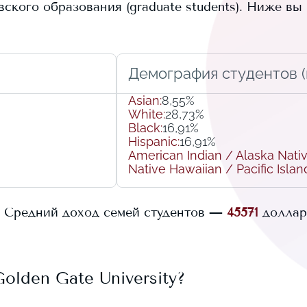
кого образования (graduate students).
Ниже вы 
Демография студентов (r
Asian
:
8,55%
White
:
28,73%
Black
:
16,91%
Hispanic
:
16,91%
American Indian / Alaska Nati
Native Hawaiian / Pacific Islan
Средний доход семей студентов —
45571
доллар
Golden Gate University
?