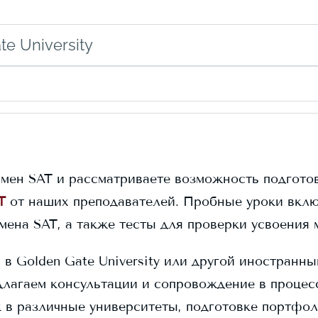
e University
амен SAT и рассматриваете возможность подготов
T
от наших преподавателей. Пробные уроки вклю
амена SAT, а также тесты для проверки усвоения 
я в
Golden Gate University
или другой иностранный
длагаем консультации и сопровождение в процес
к в различные университеты, подготовке портфо