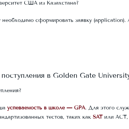
иверситет США из Казахстана?
y
необходимо сформировать заявку (application). A
 поступления в
Golden Gate Universit
упления?
ша
успеваемость в школе — GPA
. Для этого служ
андартизованных тестов, таких как
SAT
или ACT,