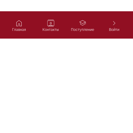
Главная
Контакты
Поступление
Войти
Ivy Course
Подготовка к SAT, IELTS и
поступлению в лучшие университеты
мира.
ТОО «Ivycourse.kz»
г. Алматы, Бостандыкский район, проспект Аль-