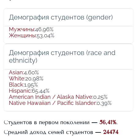
Демография студентов (gender)
Мужчины
:
46,96%
Женщины
:
53,04%
Демография студентов (race and
ethnicity)
Asian
:
4,60%
White
:
20,98%
Black
:
1,95%
Hispanic
:
65,44%
American Indian / Alaska Native
:
0,25%
Native Hawaiian / Pacific Islander
:
0,39%
Студентов в первом поколении —
56,41%
.
Средний доход семей студентов —
24474