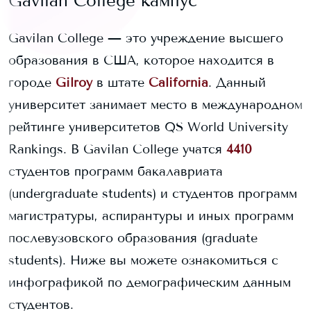
Gavilan College
кампус
Gavilan College
— это учреждение высшего
образования в США, которое находится в
городе
Gilroy
в штате
California
. Данный
университет занимает
место в международном
рейтинге университетов QS World University
Rankings.
В
Gavilan College
учатся
4410
студентов программ бакалавриата
(undergraduate students) и
студентов программ
магистратуры, аспирантуры и иных программ
послевузовского образования (graduate
students).
Ниже вы можете ознакомиться с
инфографикой по демографическим данным
студентов.